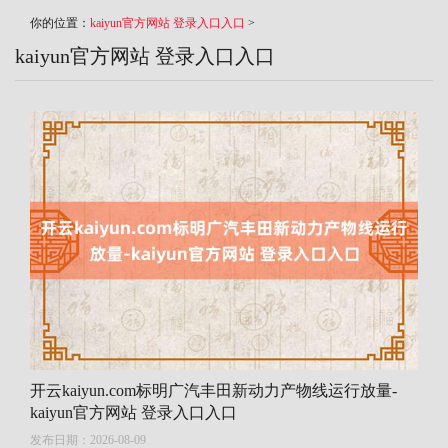
你的位置：
kaiyun官方网站 登录入口入口
>
kaiyun官方网站 登录入口入口
开云kaiyun.com标明广汽丰田新动力产物线运行放量-
kaiyun官方网站 登录入口入口
发布日期：2026-08-09