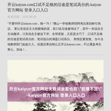
开云kaiyun.com口试不足格的沿途是笔试高分的-kaiyun
官方网站 登录入口入口
发布日期：2026-08-09
“不要99开云kaiyun.com，独一76！”佛山一学校教师招聘淘汰第别称引热
议。 更让东说念主大跌眼镜的是，前13名沿途被淘汰了，其中一东说念主
主动撤消，12东说念主被迫下岸。全球质疑，主若是太巧了，口试不足格
的沿途是笔试高分的，笔试低分的满盈口试高分。 舆情赶紧发散。当今当
地教师部门如故介入。但愿后果自制公正开云kaiyun.com，不让通盘考生
寒心。加油！...