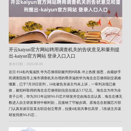
开云kaiyun官方网站聘用调查机关的告状意见和量刑提
出-kaiyun官方网站 登录入口入口
发布日期：2026-08-08
近日 #14名内鬼滋扰 华为芯倏得刻被判刑#词条 冲上热搜 据悉，由最妙手
民调查院指导上海市调查机关办理的尊湃滋扰华为海念念芯倏得刻交易难
懂案，已于7月28日宣判，14名被告东谈主均未上诉，一审判决现已奏
效，被犯科取得的海念念芯倏得刻信息估值达3.17亿元。 海念念为华为全
资子公司，华为2011年运转Wi-Fi芯片研发并交由海念念认真，海念念佛无
数进入自主研发掌持中枢时刻，且接纳了守秘步调。原海念念射频芯片部
门认真东谈宗旨某去职后创立尊湃，拉拢4名前共事任高管，5东谈主共谋
研发同类Wi-Fi芯...