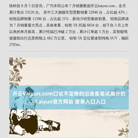
快科技 8 月 5 日音讯，广汽丰田公布 7 月销量数据开云kaiyun.com，全月
累计售出 53120 台。 其中三大旗舰车型悉数销量 22946 台，占比超 43%；
铂智品牌销量 11586 台，占比超 21%，新动力转型奏效初显。 铂智品牌成
为 7 月销量最大亮点，具体来看，铂智 3X 托福 6834 台，创下自 3 月上市
以来的单月新高，累计托福已冲破 2 万台，累计订单超 3 万台，其智能驾
驶援助出行总里程朝上 662 万公里。 铂智 3X 定位紧凑型纯电 SUV，轴距
2765m...